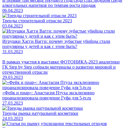
В первые три месяца текущего года сидр стал лидером среди
алкогольных напитков по темпам роста продаж
06.04.2023
Тренды строительной отрасли 2023
03.04.2023
Игрушки Хагги Вагги: почему зубастые убийцы стали
популярны у детей и как с этим быть?
31.03.2023
В рамках участия в выставке ФОТОНИКА-2023 аналитики
ГК Step by Step собрали материалы о развитии мировой и
отечественной отрасли
29.03.2023
«Фейк и пиар»: Анастасия Птуха эксклюзивно
проанализировала поведение Гуфа для 5-tv.ru
27.03.2023
Тренды рынка натуральной косметики
24.03.2023