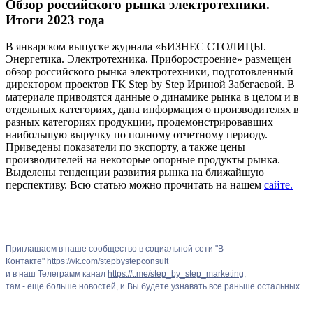
Обзор российского рынка электротехники.
Итоги 2023 года
В январском выпуске журнала «БИЗНЕС СТОЛИЦЫ.
Энергетика. Электротехника. Приборостроение» размещен
обзор российского рынка электротехники, подготовленный
директором проектов ГК Step by Step Ириной Забегаевой. В
материале приводятся данные о динамике рынка в целом и в
отдельных категориях, дана информация о производителях в
разных категориях продукции, продемонстрировавших
наибольшую выручку по полному отчетному периоду.
Приведены показатели по экспорту, а также цены
производителей на некоторые опорные продукты рынка.
Выделены тенденции развития рынка на ближайшую
перспективу. Всю статью можно прочитать на нашем
сайте.
Приглашаем в наше сообщество в социальной сети "В
Контакте"
https://vk.com/stepbystepconsult
и в наш Телеграмм канал
https://t.me/step_by_step_marketing
,
там - еще больше новостей, и Вы будете узнавать все раньше остальных