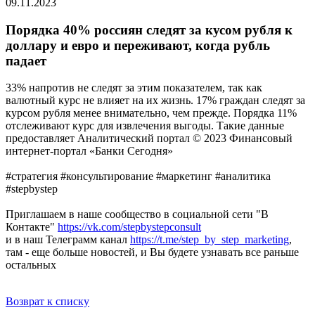
09.11.2023
Порядка 40% россиян следят за кусом рубля к
доллару и евро и переживают, когда рубль
падает
33% напротив не следят за этим показателем, так как
валютный курс не влияет на их жизнь. 17% граждан следят за
курсом рубля менее внимательно, чем прежде. Порядка 11%
отслеживают курс для извлечения выгоды. Такие данные
предоставляет Аналитический портал © 2023 Финансовый
интернет-портал «Банки Сегодня»
#стратегия #консультирование #маркетинг #аналитика
#stepbystep
Приглашаем в наше сообщество в социальной сети "В
Контакте"
https://vk.com/stepbystepconsult
и в наш Телеграмм канал
https://t.me/step_by_step_marketing
,
там - еще больше новостей, и Вы будете узнавать все раньше
остальных
Возврат к списку