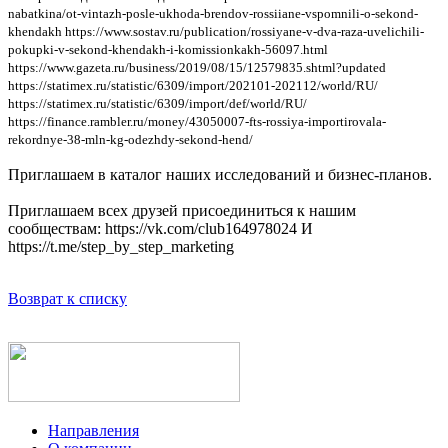
nabatkina/ot-vintazh-posle-ukhoda-brendov-rossiiane-vspomnili-o-sekond-
khendakh https://www.sostav.ru/publication/rossiyane-v-dva-raza-uvelichili-
pokupki-v-sekond-khendakh-i-komissionkakh-56097.html
https://www.gazeta.ru/business/2019/08/15/12579835.shtml?updated
https://statimex.ru/statistic/6309/import/202101-202112/world/RU/
https://statimex.ru/statistic/6309/import/def/world/RU/
https://finance.rambler.ru/money/43050007-fts-rossiya-importirovala-
rekordnye-38-mln-kg-odezhdy-sekond-hend/
Приглашаем в каталог наших исследований и бизнес-планов.
Приглашаем всех друзей присоединиться к нашим
сообществам: https://vk.com/club164978024 И
https://t.me/step_by_step_marketing
Возврат к списку
Направления