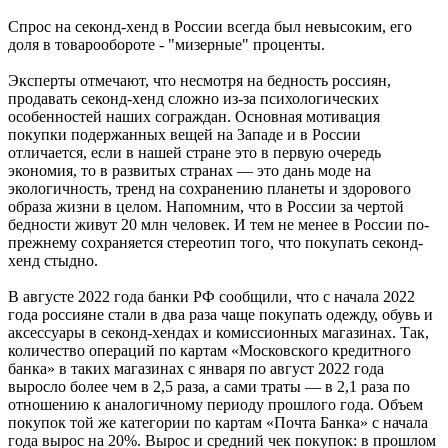
Спрос на секонд-хенд в России всегда был невысоким, его
доля в товарообороте - "мизерные" проценты.
Эксперты отмечают, что несмотря на бедность россиян,
продавать секонд-хенд сложно из-за психологических
особенностей наших сограждан. Основная мотивация
покупки подержанных вещей на Западе и в России
отличается, если в нашей стране это в первую очередь
экономия, то в развитых странах — это дань моде на
экологичность, тренд на сохранению планеты и здорового
образа жизни в целом. Напомним, что в России за чертой
бедности живут 20 млн человек. И тем не менее в России по-
прежнему сохраняется стереотип того, что покупать секонд-
хенд стыдно.
В августе 2022 года банки РФ сообщили, что с начала 2022
года россияне стали в два раза чаще покупать одежду, обувь и
аксессуары в секонд-хендах и комиссионных магазинах. Так,
количество операций по картам «Московского кредитного
банка» в таких магазинах с января по август 2022 года
выросло более чем в 2,5 раза, а сами траты — в 2,1 раза по
отношению к аналогичному периоду прошлого года. Объем
покупок той же категории по картам «Почта Банка» с начала
года вырос на 20%. Вырос и средний чек покупок: в прошлом