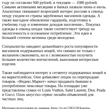
году он составлял 940 рублей, в текущем — 1080 рублей.
Самыми активными месяцами в банках назвали июнь и июль.
Аналитики связывают возросший интерес россиян к секонд-
хенду уходом из страны зарубежных магазинов одежды. А
также выгодное обновление гардероба, подготовку к
учебному году и изменение доходов населения»,. Покупка
одежды в секонд-хендах также соответствует тренду на
экологичность и осознанное потребление. Эти идеи в
большей степени активны среди молодежи.
Специалисты ожидают дальнейшего роста популярности
магазинов подержанных вещей, что связано не только с
желанием сэкономить, но и с возможностью получить
большее количество впечатлений, выискивая интересные
изделия.
Также наблюдается интерес к сегменту подержанных вещей и
на маркетплейсах. Они добавляют опции по перепродаже
товаров. «Яндекс.Маркет» начал продавать бывшие в
употреблении люксовые товары. На площадке уже
представлены сумки от Louis Vuitton, Saint Laurent, Dior, Prada
и Gucci. Ozon запустил сервис онлайн-объявлений для
частных лиц.
Материал подготовлен по данным: https://iz.ru/1382228/kseniia-