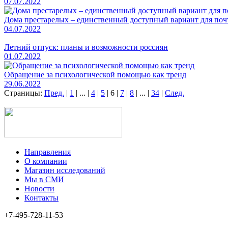
07.07.2022
Дома престарелых – единственный доступный вариант для поч
04.07.2022
Летний отпуск: планы и возможности россиян
01.07.2022
Обращение за психологической помощью как тренд
29.06.2022
Страницы:
Пред.
|
1
|
...
|
4
|
5
|
6
|
7
|
8
|
...
|
34
|
След.
Направления
О компании
Магазин исследований
Мы в СМИ
Новости
Контакты
+7-495-728-11-53