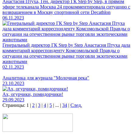
Анастасия Птуха, Ген. директор ГК Step by Step, в прямом
эфире телеканала Москва 24 прокомментировала ситуацию с
возвращением в Москву спортивной сети Decathlon
06.11.2023
Генеральный директор ГК Step by Step Анастасия Птуха дала
комментарий корреспонденту Комсомольской Правды о
ситуации на отечественном рынке торговли экзотическими
животными
02.11.2023
Аналитика для журнала "Молочная река"
23.10.2023
Ах, огурчики, помидорчики!
29.09.2023
Страницы:
1
|
2
|
3
|
4
|
5
|
...
|
34
|
След.